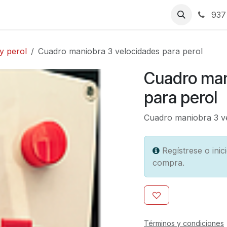
Contáctenos
Tienda
De cazo a MixTherm
Trabajos
937 
y perol
Cuadro maniobra 3 velocidades para perol
Cuadro man
para perol
Cuadro maniobra 3 ve
Regístrese o ini
compra.
Términos y condiciones